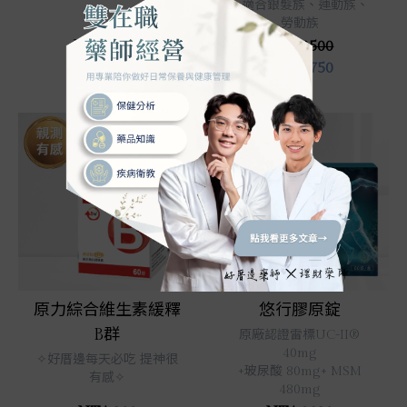
✧適合銀髮族、運動族、
勞動族
NT$ 2980
NT$ 3500
NT$
2178
NT$
2750
立即選購
立即選購
原力綜合維生素緩釋
悠行膠原錠
B群
原廠認證雷標UC-II®
40mg
✧好厝邊每天必吃 提神很
+玻尿酸 80mg+ MSM
有感✧
480mg