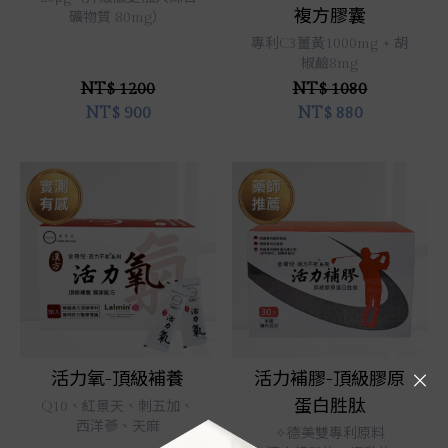
複方膠囊
礦物質 80mg）
專利C3薑黃1000mg + 胡
椒鹼8mg
NT$ 1200
NT$ 1080
NT$
900
NT$
880
立即選購
立即選購
活力氧-頂級補養
活力補膠-頂級膠原
蛋白胜肽
Q10、紅景天、刺五加、
西洋蔘、天麻
✧德美雙專利原料