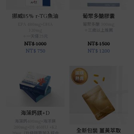
立即選購
立即選購
挪威85% r-TG魚油
葡聚多醣膠囊
EPA 480mg+DHA
葡聚多醣 300mg
320mg
✧三歲以上推薦
✧一天僅25元
NT$ 1000
NT$ 1500
NT$
750
NT$
1200
立即選購
海藻鈣鎂+D
立即選購
海藻鈣400mg+海洋鎂
200mg+D3 460IU +K2
全新包裝 薑黃萃取
20μg（升級版更加入綜合