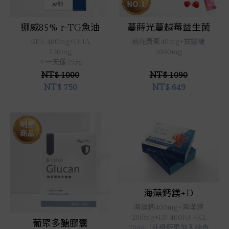
立即選購
立即選購
挪威85% r-TG魚油
蔓蒔光蔓越莓益生菌
EPA 480mg+DHA
前花青素40mg+甘露糖
320mg
1000mg
✧一天僅25元
NT$ 1000
NT$ 1090
NT$
750
NT$
649
立即選購
海藻鈣鎂+D
立即選購
海藻鈣400mg+海洋鎂
200mg+D3 460IU +K2
葡聚多醣膠囊
20μg（升級版更加入綜合