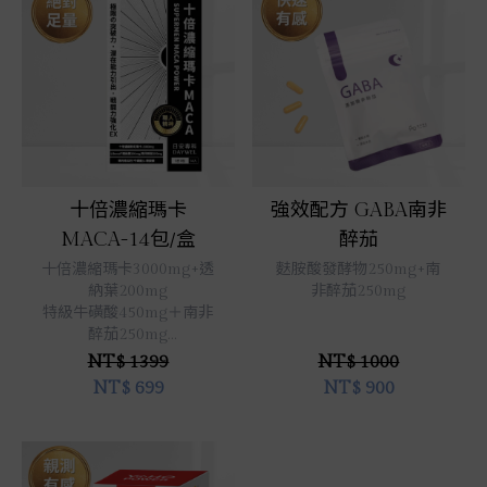
立即選購
立即選購
十倍濃縮瑪卡
強效配方 GABA南非
MACA-14包/盒
醉茄
十倍濃縮瑪卡3000mg+透
麩胺酸發酵物250mg+南
納葉200mg
非醉茄250mg
特級牛磺酸450mg＋南非
醉茄250mg
✧提升90%以上精神&體
NT$ 1399
NT$ 1000
力
NT$
699
NT$
900