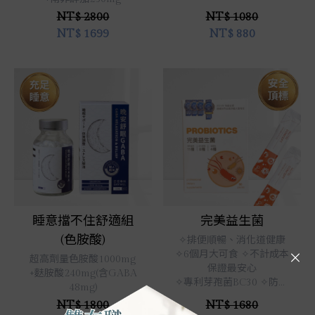
NT$ 2800
NT$ 1080
NT$
1699
NT$
880
立即選購
立即選購
睡意擋不住舒適組
完美益生菌
(色胺酸)
✧排便順暢、消化道健康
✧6個月大可食 ✧不計成本
超高劑量色胺酸1000mg
保證最安心
+麩胺酸240mg(含GABA
✧專利芽孢菌BC30 ✧防胃
48mg)
酸存活好
NT$ 1800
NT$ 1680
✧每包100億以上有效活菌