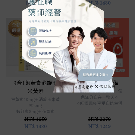
NT$
899
NT$
1480
立即選購
立即選購
9合1葉黃素消旋玉
女性上班族必備
米黃素
✧工作生活都不漏接，氣
色滿分自在一整天✧
葉黃素10mg＋消旋玉米黃
✧紅潤颯爽享受自信生活
素2mg
✧
蝦紅素8mg＋花青素
NT$ 1650
NT$ 2070
NT$
1380
NT$
1249