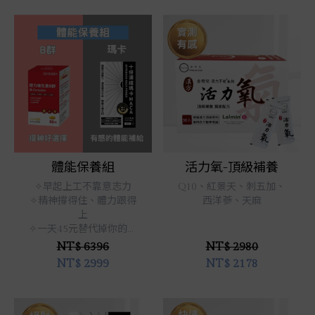
立即選購
立即選購
體能保養組
活力氧-頂級補養
✧早起上工不靠意志力
Q10、紅景天、刺五加、
✧精神撐得住、體力跟得
西洋蔘、天麻
上
✧一天45元替代掉你的咖
啡
NT$ 6396
NT$ 2980
NT$
2999
NT$
2178