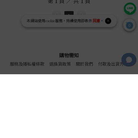
第
1
頁 ／ 共
1
頁
1
本網站使用
cookie
服務，持續使用即表示
同意
。
0
購物需知
服務及隱私權條款
退換貨政策
關於我們
付款及出貨方式
社群平台
Facebook
Youtube
Instagram page
Line page
ziyuqpinew@gmail.com
統一編號 藥安心好鄰有限公司 / 統編：96813146