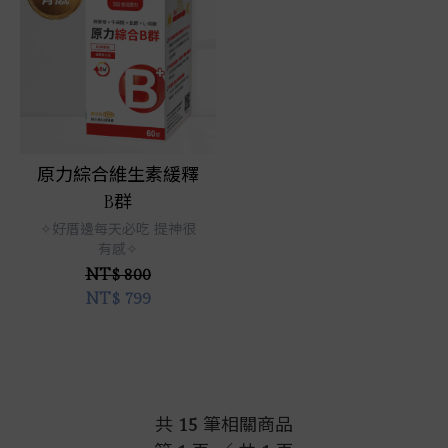
立即選購
原力綜合維生素緩釋
B群
✧好厝邊每天必吃 提神很
有感✧
NT$ 800
NT$
799
共
15
筆相關商品