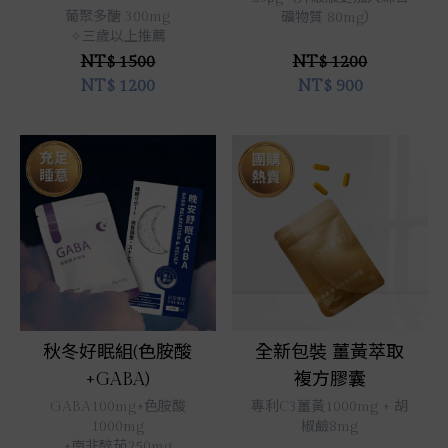
葡聚多醣 300mg
礦物質 80mg）
✧三歲以上推薦
NT$ 1500
NT$ 1200
NT$
1200
NT$
900
立即選購
立即選購
秋冬好眠組(色胺酸
全新包裝 薑黃萃取
+GABA)
複方膠囊
GABA100mg+色胺酸
專利C3薑黃1000mg + 胡
1000mg
椒鹼8mg
+南非醉茄250mg