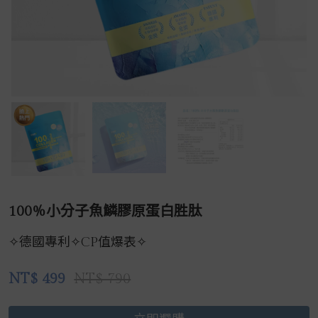
100%小分子魚鱗膠原蛋白胜肽
✧德國專利✧CP值爆表✧
NT$
499
NT$ 790