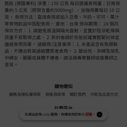
胜肽 (德國專利) 淨重：150 公克 每日建議食用量：日常保
養約 5 公克（膠原含量約5000mg），加強保養每日 10 公
克。 食用方法：直接食用或加入豆漿、牛奶、可可、果汁
等食物飲品中搭配食用。 產地：台灣 保存期限： 24 個月
保存方式： 1. 請避免高溫與陽光直射，並置於陰涼乾燥與
孩童不易取得之處。 2. 拆封後請於存放前確實壓緊封條並
儘速食用完畢。 過敏原/注意事項： 1. 本產品含有魚類製
品，不適合對其過敏體質者食用。 2. 嬰幼兒、孕婦及授乳
中婦女、服藥或身體不適者，請洽詢專業醫師或營養師之
意見。
購物需知
服務及隱私權條款
退換貨政策
關於我們
付款及出貨方式
社群平台
本網站使用
cookie
服務，持續使用即表示
同意
。
Facebook
Youtube