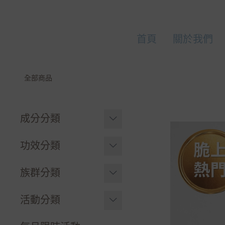
首頁
關於我們
全部商品
成分分類
葡聚多醣
功效分類
膠原蛋白
健康防護
族群分類
葉黃素⧸花青素⧸蝦紅
提神有感
嬰幼孩寶
活動分類
素
好眠方法
愛美必敗