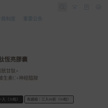
Cart
會員制度
重要公告
肽恆亮膠囊
穀胱甘肽+
維生素C+神經醯胺
一入（30粒）
有感組｜三入88折（90粒）