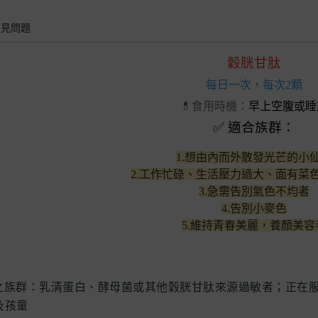
常見問題
穀胱甘肽
每日一次，每次2顆
💊食用時機：
早上空腹或睡
✅
適合族群：
1.想由內而外散發光芒的
小
2.工作忙碌、生活壓力過大、面有菜
3.急需
告別氣色不均者
4.告別小麥色
5.
維持青春美麗
，養顏美容
之族群：
乳清蛋白、酵母菌或其他穀胱甘肽來源過敏者；正在
及孩童