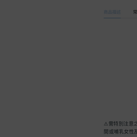
鈣鎂
商品描述
漢方成分
穀胱甘肽
外用藥
⚠️需特別注意
間或哺乳女性