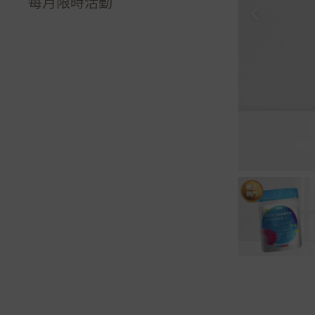
常駐優惠
每月限時活動
魚油⧸藻油
日常所需
社畜續命
組合優惠
薑黃
青春美麗
消化順暢
GABA
靈魂之窗
熟齡長輩
色胺酸
山苦瓜
UC II
蔓越莓
益生菌
維生素⧸礦物質
瑪卡