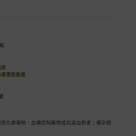
前
仙女
色者需急救者
者
服用化療藥物、血糖控制藥物或抗凝血劑者；備孕期